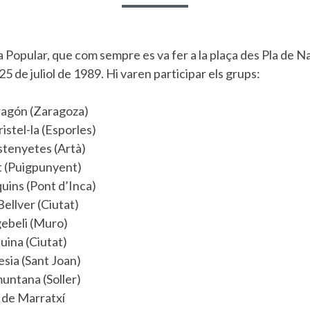
a Popular, que com sempre es va fer a la plaça des Pla de N
i 25 de juliol de 1989. Hi varen participar els grups:
ragón (Zaragoza)
istel-la (Esporles)
astenyetes (Artà)
lt (Puigpunyent)
quins (Pont d’Inca)
ellver (Ciutat)
gebeli (Muro)
uina (Ciutat)
esia (Sant Joan)
muntana (Soller)
a de Marratxí