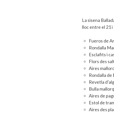
La sisena Ballad
lloc entre el 21 
Fueros de A
Rondalla Mar
Esclafits i c
Flors des sa
Aires mallor
Rondalla de B
Revetla d’al
Bulla mallorq
Aires de pag
Estol de tra
Aires des pl