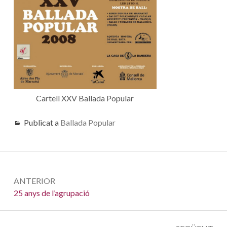
Cartell XXV Ballada Popular
Publicat a
Ballada Popular
Navegació
ANTERIOR
d'entrades
Anterior:
25 anys de l’agrupació