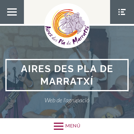
Bota
al
contingut
MEN
MEN
Ú
Ú
SUPE
SOCIA
RIOR
L
AIRES DES PLA DE
MARRATXÍ
Web de l'agrupació
MENÚ