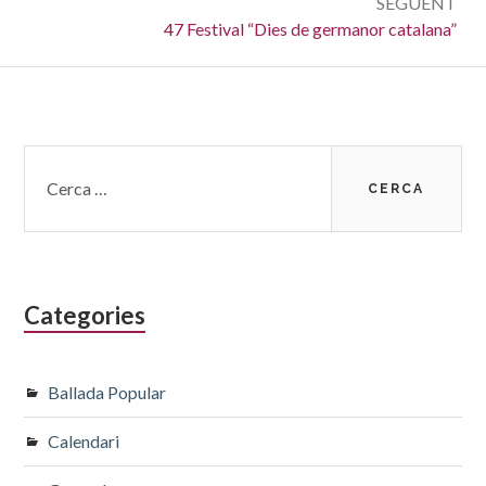
SEGÜENT
Següent:
47 Festival “Dies de germanor catalana”
Barra
Cerca:
lateral
subsidiària
Categories
Ballada Popular
Calendari