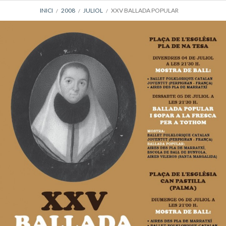
AJUDA
INICI
2008
JULIOL
XXV BALLADA POPULAR
A
LA
NAVEGACIÓ
DEL
LLOC