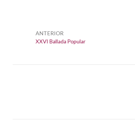
Navegació
d'entrades
ANTERIOR
Anterior:
XXVI Ballada Popular