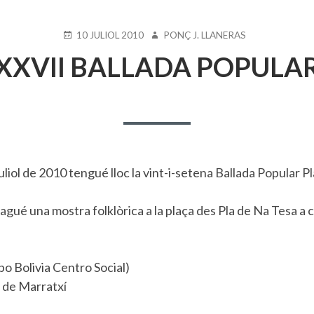
PUBLICAT
AUTOR
10 JULIOL 2010
PONÇ J. LLANERAS
EL
XXVII BALLADA POPULA
 juliol de 2010 tengué lloc la vint-i-setena Ballada Popular P
hagué una mostra folklòrica a la plaça des Pla de Na Tesa a 
 Bolivia Centro Social)
a de Marratxí