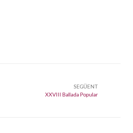
SEGÜENT
Següent:
XXVIII Ballada Popular