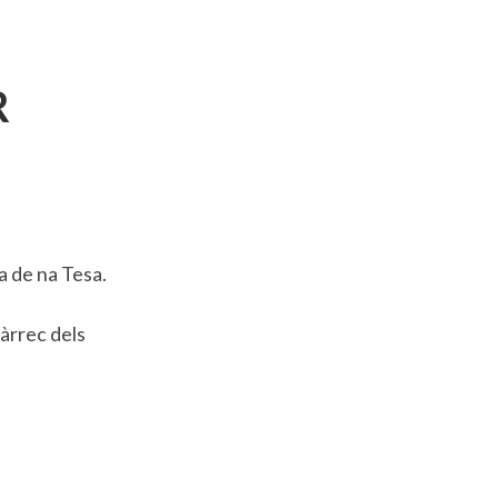
R
la de na Tesa.
càrrec dels