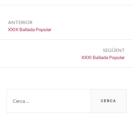
Navegació
ANTERIOR
d'entrades
Anterior:
XXIX Ballada Popular
SEGÜENT
Següent:
XXXI Ballada Popular
Barra
Cerca:
lateral
subsidiària