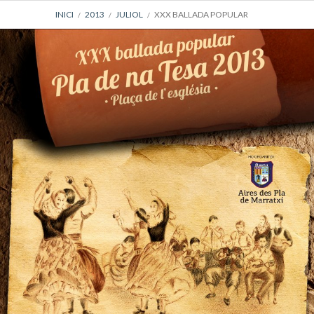
AJUDA
INICI
2013
JULIOL
XXX BALLADA POPULAR
A
LA
NAVEGACIÓ
DEL
LLOC