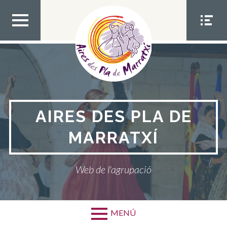
Bota
al
contingut
MEN
MEN
Ú
Ú
SUPE
SOCIA
RIOR
L
AIRES DES PLA DE
MARRATXÍ
Web de l'agrupació
MENÚ