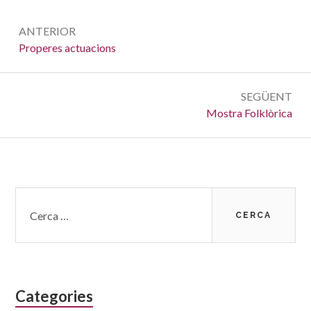
Navegació
ANTERIOR
d'entrades
Anterior:
Properes actuacions
SEGÜENT
Següent:
Mostra Folklòrica
Barra
Cerca:
lateral
subsidiària
Categories