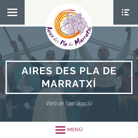
Bota
al
contingut
MEN
MEN
Ú
Ú
SUPE
SOCIA
RIOR
L
AIRES DES PLA DE
MARRATXÍ
Web de l'agrupació
MENÚ