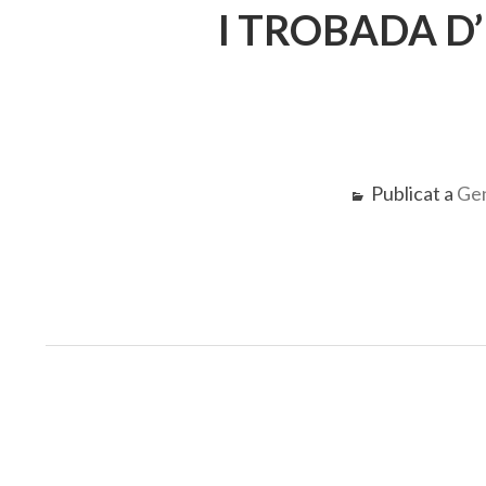
I TROBADA D
Publicat a
Gen
Navegació
d'entrades