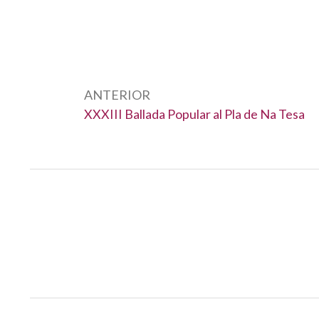
Navegació
d'entrades
ANTERIOR
Anterior:
XXXIII Ballada Popular al Pla de Na Tesa