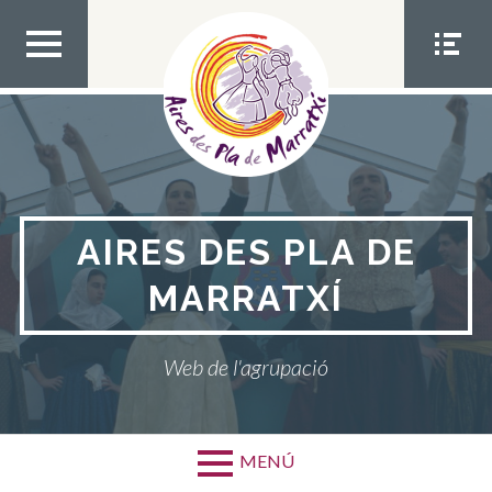
Bota
al
contingut
MEN
MEN
Ú
Ú
SUPE
SOCIA
RIOR
L
AIRES DES PLA DE
MARRATXÍ
Web de l'agrupació
MENÚ