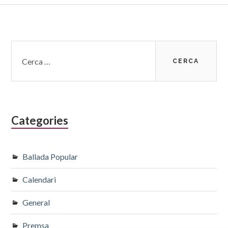
Barra
Cerca:
lateral
subsidiària
Categories
Ballada Popular
Calendari
General
Premsa