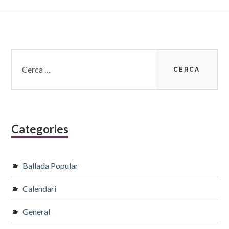
Barra
Cerca:
lateral
subsidiària
Categories
Ballada Popular
Calendari
General