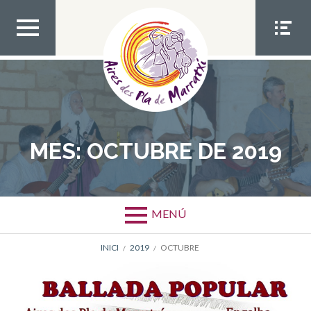
Bota
al
contingut
MEN
MEN
Ú
Ú
SUPE
SOCIA
RIOR
L
MES:
OCTUBRE DE 2019
MENÚ
AJUDA
INICI
2019
OCTUBRE
A
LA