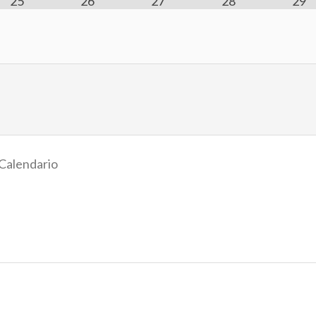
25
26
27
28
29
Calendario