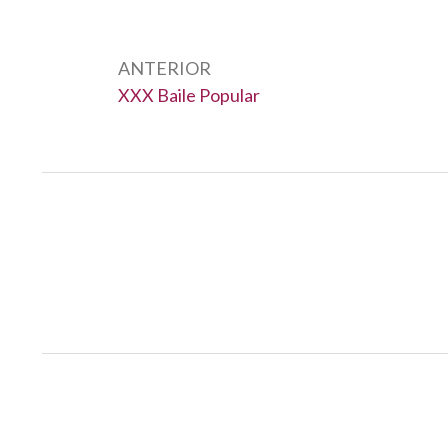
Navegación
de
ANTERIOR
entradas
Anterior:
XXX Baile Popular