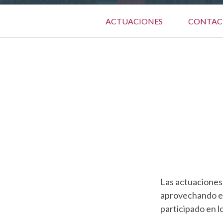
Menú
ACTUACIONES
CONTAC
Primario
ENLACES
DE
AYUDA
A
LA
NAVEGACIÓN
Las actuaciones 
aprovechando el 
participado en l