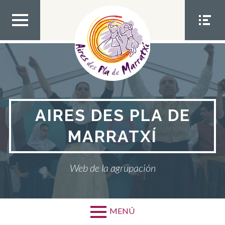
Salta
al
contenido
MEN
MEN
Ú
Ú
SUPE
SOCIA
RIOR
L
AIRES DES PLA DE
MARRATXÍ
Web de la agrupación
MENÚ