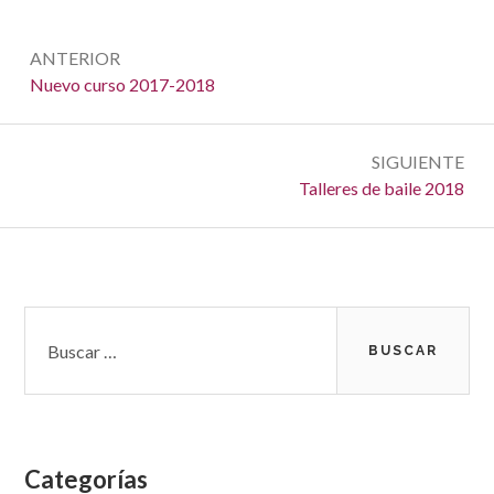
Navegación
ANTERIOR
de
Anterior:
Nuevo curso 2017-2018
entradas
SIGUIENTE
Siguiente:
Talleres de baile 2018
Barra
Buscar:
lateral
subsidiaria
Categorías